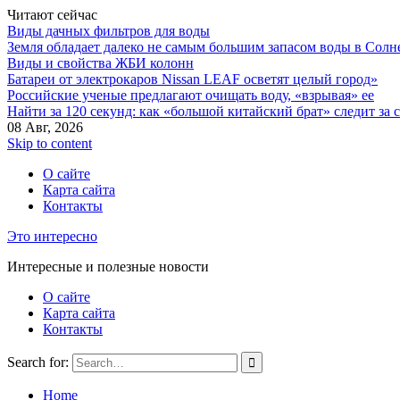
Читают сейчас
Виды дачных фильтров для воды
Земля обладает далеко не самым большим запасом воды в Солн
Виды и свойства ЖБИ колонн
Батареи от электрокаров Nissan LEAF осветят целый город»
Российские ученые предлагают очищать воду, «взрывая» ее
Найти за 120 секунд: как «большой китайский брат» следит за
08 Авг, 2026
Skip to content
О сайте
Карта сайта
Контакты
Это интересно
Интересные и полезные новости
О сайте
Карта сайта
Контакты
Search for:
Home