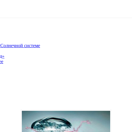
в Солнечной системе
од»
ее