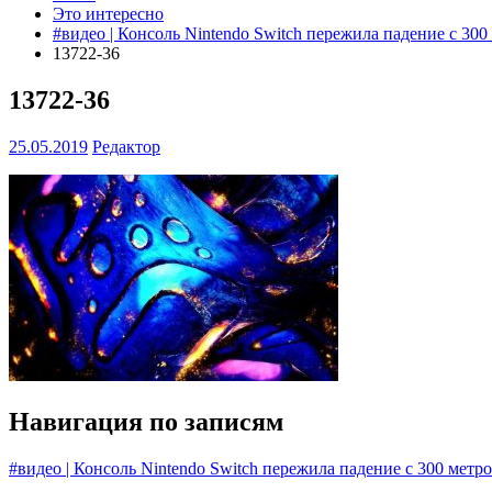
Это интересно
#видео | Консоль Nintendo Switch пережила падение с 300
13722-36
13722-36
25.05.2019
Редактор
Навигация по записям
#видео | Консоль Nintendo Switch пережила падение с 300 метр