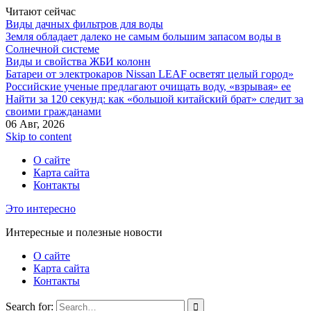
Читают сейчас
Виды дачных фильтров для воды
Земля обладает далеко не самым большим запасом воды в
Солнечной системе
Виды и свойства ЖБИ колонн
Батареи от электрокаров Nissan LEAF осветят целый город»
Российские ученые предлагают очищать воду, «взрывая» ее
Найти за 120 секунд: как «большой китайский брат» следит за
своими гражданами
06 Авг, 2026
Skip to content
О сайте
Карта сайта
Контакты
Это интересно
Интересные и полезные новости
О сайте
Карта сайта
Контакты
Search for: