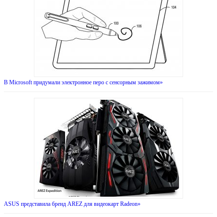
В Microsoft придумали электронное перо с сенсорным зажимом»
ASUS представила бренд AREZ для видеокарт Radeon»