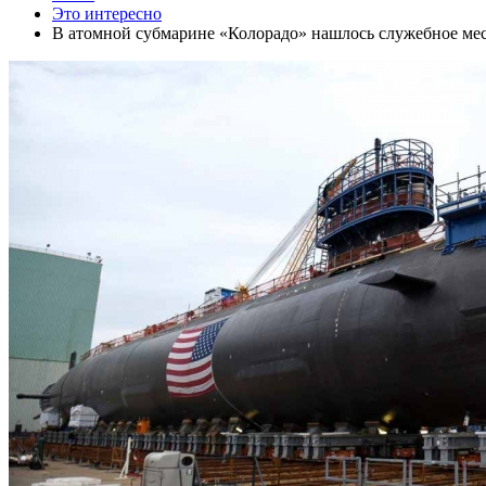
Это интересно
В атомной субмарине «Колорадо» нашлось служебное мес