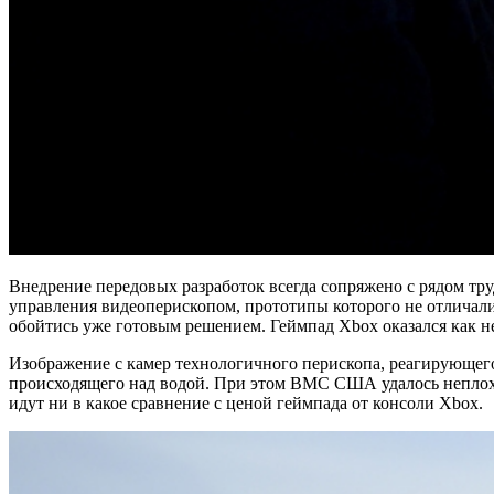
Внедрение передовых разработок всегда сопряжено с рядом тр
управления видеоперископом, прототипы которого не отличали
обойтись уже готовым решением. Геймпад Xbox оказался как н
Изображение с камер технологичного перископа, реагирующего
происходящего над водой. При этом ВМС США удалось неплохог
идут ни в какое сравнение с ценой геймпада от консоли Xbox.