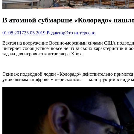
В атомной субмарине «Колорадо» нашло
01.08.2017
25.05.2019
Редактор
Это интересно
Взятая на вооружение Военно-морскими силами США подводная 
интернет-сообществом вовсе не из-за своих характеристик и б
задача для игрового контроллера Xbox.
Экипаж подводной лодки «Колорадо» действительно примется 
уникальным «цифровым перископом» — конструкции в виде мач