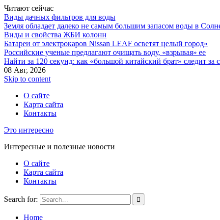
Читают сейчас
Виды дачных фильтров для воды
Земля обладает далеко не самым большим запасом воды в Солн
Виды и свойства ЖБИ колонн
Батареи от электрокаров Nissan LEAF осветят целый город»
Российские ученые предлагают очищать воду, «взрывая» ее
Найти за 120 секунд: как «большой китайский брат» следит за
08 Авг, 2026
Skip to content
О сайте
Карта сайта
Контакты
Это интересно
Интересные и полезные новости
О сайте
Карта сайта
Контакты
Search for:
Home