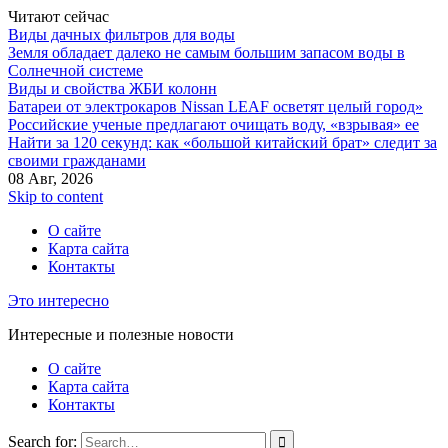
Читают сейчас
Виды дачных фильтров для воды
Земля обладает далеко не самым большим запасом воды в
Солнечной системе
Виды и свойства ЖБИ колонн
Батареи от электрокаров Nissan LEAF осветят целый город»
Российские ученые предлагают очищать воду, «взрывая» ее
Найти за 120 секунд: как «большой китайский брат» следит за
своими гражданами
08 Авг, 2026
Skip to content
О сайте
Карта сайта
Контакты
Это интересно
Интересные и полезные новости
О сайте
Карта сайта
Контакты
Search for: