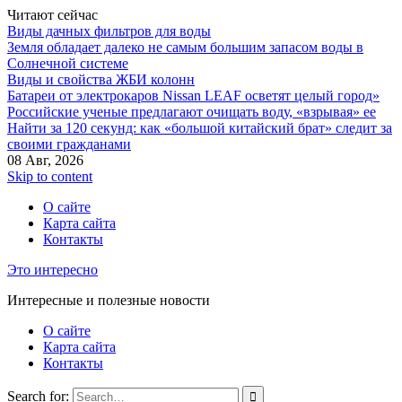
Читают сейчас
Виды дачных фильтров для воды
Земля обладает далеко не самым большим запасом воды в
Солнечной системе
Виды и свойства ЖБИ колонн
Батареи от электрокаров Nissan LEAF осветят целый город»
Российские ученые предлагают очищать воду, «взрывая» ее
Найти за 120 секунд: как «большой китайский брат» следит за
своими гражданами
08 Авг, 2026
Skip to content
О сайте
Карта сайта
Контакты
Это интересно
Интересные и полезные новости
О сайте
Карта сайта
Контакты
Search for: