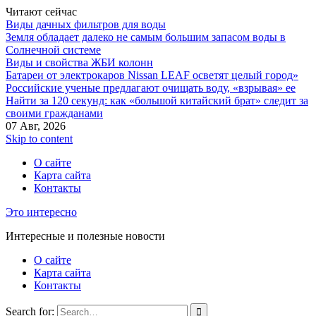
Читают сейчас
Виды дачных фильтров для воды
Земля обладает далеко не самым большим запасом воды в
Солнечной системе
Виды и свойства ЖБИ колонн
Батареи от электрокаров Nissan LEAF осветят целый город»
Российские ученые предлагают очищать воду, «взрывая» ее
Найти за 120 секунд: как «большой китайский брат» следит за
своими гражданами
07 Авг, 2026
Skip to content
О сайте
Карта сайта
Контакты
Это интересно
Интересные и полезные новости
О сайте
Карта сайта
Контакты
Search for: