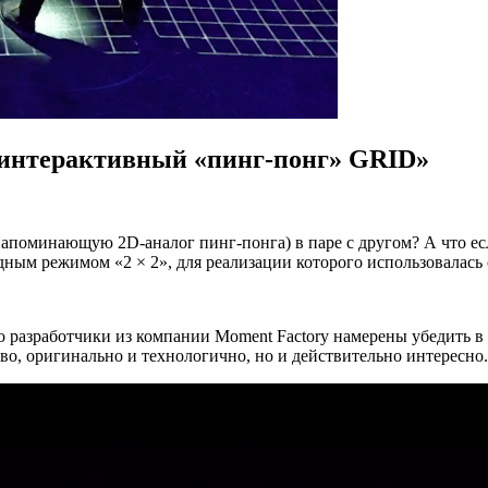
в интерактивный «пинг-понг» GRID»
 напоминающую 2D-аналог пинг-понга) в паре с другом? А что ес
дным режимом «2 × 2», для реализации которого использовалась
о разработчики из компании Moment Factory намерены убедить в 
иво, оригинально и технологично, но и действительно интересно.