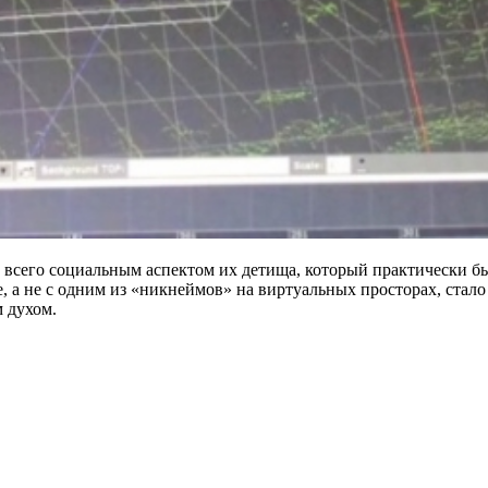
 всего социальным аспектом их детища, который практически б
те, а не с одним из «никнеймов» на виртуальных просторах, ст
 духом.