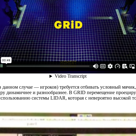
 данном случае — игроков) требуется отбивать условный мячик,
игру динамичнее и разнообразнее. В GRID перемещение проецир
я использованию системы LIDAR, которая с невероятно высокой 