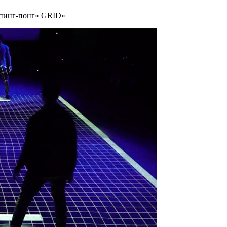
«пинг-понг» GRID»