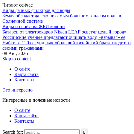
Читают сейчас
Виды дачных фильтров для воды
Земля обладает далеко не самым большим запасом воды в
Солнечной системе
Виды и свойства ЖБИ колонн
Батареи от электрокаров Nissan LEAF осветят целый город»
Российские ученые предлагают очищать воду, «взрывая» ее
Найти за 120 секунд: как «большой китайский брат» следит за
своими гражданами
08 Авг, 2026
Skip to content
О сайте
Карта сайта
Контакты
Это интересно
Интересные и полезные новости
О сайте
Карта сайта
Контакты
Search for: