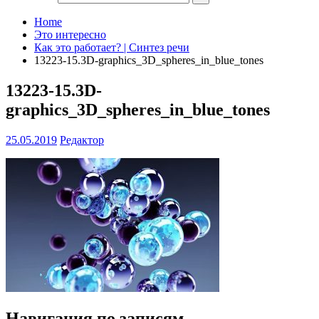
Home
Это интересно
Как это работает? | Синтез речи
13223-15.3D-graphics_3D_spheres_in_blue_tones
13223-15.3D-
graphics_3D_spheres_in_blue_tones
25.05.2019
Редактор
Навигация по записям