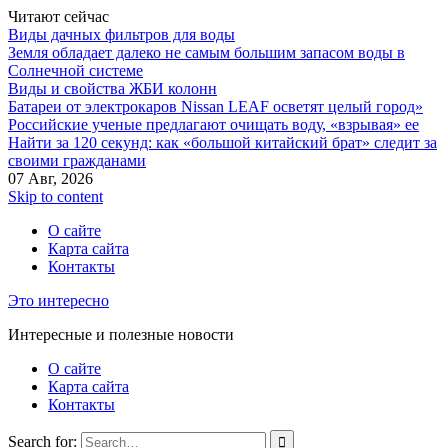
Читают сейчас
Виды дачных фильтров для воды
Земля обладает далеко не самым большим запасом воды в
Солнечной системе
Виды и свойства ЖБИ колонн
Батареи от электрокаров Nissan LEAF осветят целый город»
Российские ученые предлагают очищать воду, «взрывая» ее
Найти за 120 секунд: как «большой китайский брат» следит за
своими гражданами
07 Авг, 2026
Skip to content
О сайте
Карта сайта
Контакты
Это интересно
Интересные и полезные новости
О сайте
Карта сайта
Контакты
Search for: