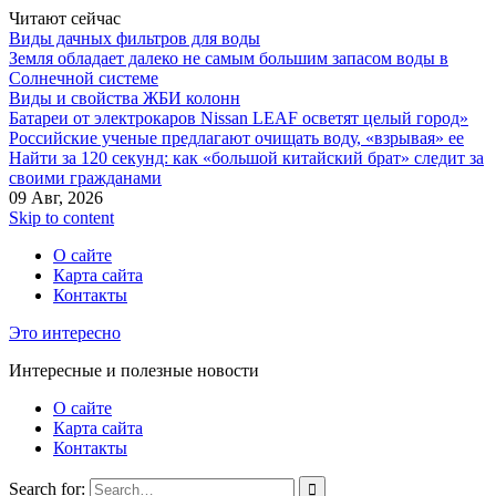
Читают сейчас
Виды дачных фильтров для воды
Земля обладает далеко не самым большим запасом воды в
Солнечной системе
Виды и свойства ЖБИ колонн
Батареи от электрокаров Nissan LEAF осветят целый город»
Российские ученые предлагают очищать воду, «взрывая» ее
Найти за 120 секунд: как «большой китайский брат» следит за
своими гражданами
09 Авг, 2026
Skip to content
О сайте
Карта сайта
Контакты
Это интересно
Интересные и полезные новости
О сайте
Карта сайта
Контакты
Search for: