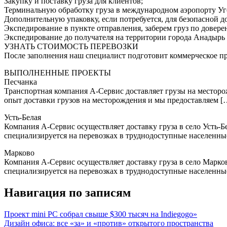
Закупку и поставку груза для клиентов;
Терминальную обработку груза в международном аэропорту У
Дополнительную упаковку, если потребуется, для безопасной д
Экспедирование в пункте отправления, заберем груз по довере
Экспедирование до получателя на территории города Анадырь 
УЗНАТЬ СТОИМОСТЬ ПЕРЕВОЗКИ
После заполнения наш специалист подготовит коммерческое п
ВЫПОЛНЕННЫЕ ПРОЕКТЫ
Песчанка
Транспортная компания А-Сервис доставляет грузы на местор
опыт доставки грузов на месторождения и мы предоставляем [
Усть-Белая
Компания А-Сервис осуществляет доставку груза в село Усть-
специализируется на перевозках в труднодоступные населенн
Марково
Компания А-Сервис осуществляет доставку груза в село Марко
специализируется на перевозках в труднодоступные населенн
Навигация по записям
Проект mini PC собрал свыше $300 тысяч на Indiegogo»
Дизайн офиса: все «за» и «против» открытого пространства