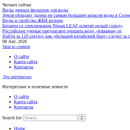
Читают сейчас
Виды дачных фильтров для воды
Земля обладает далеко не самым большим запасом воды в Солн
Виды и свойства ЖБИ колонн
Батареи от электрокаров Nissan LEAF осветят целый город»
Российские ученые предлагают очищать воду, «взрывая» ее
Найти за 120 секунд: как «большой китайский брат» следит за
08 Авг, 2026
Skip to content
О сайте
Карта сайта
Контакты
Это интересно
Интересные и полезные новости
О сайте
Карта сайта
Контакты
Search for:
Home