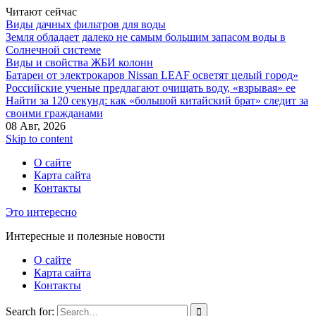
Читают сейчас
Виды дачных фильтров для воды
Земля обладает далеко не самым большим запасом воды в
Солнечной системе
Виды и свойства ЖБИ колонн
Батареи от электрокаров Nissan LEAF осветят целый город»
Российские ученые предлагают очищать воду, «взрывая» ее
Найти за 120 секунд: как «большой китайский брат» следит за
своими гражданами
08 Авг, 2026
Skip to content
О сайте
Карта сайта
Контакты
Это интересно
Интересные и полезные новости
О сайте
Карта сайта
Контакты
Search for: