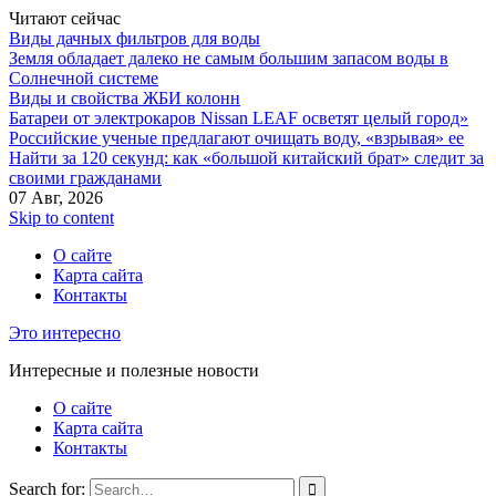
Читают сейчас
Виды дачных фильтров для воды
Земля обладает далеко не самым большим запасом воды в
Солнечной системе
Виды и свойства ЖБИ колонн
Батареи от электрокаров Nissan LEAF осветят целый город»
Российские ученые предлагают очищать воду, «взрывая» ее
Найти за 120 секунд: как «большой китайский брат» следит за
своими гражданами
07 Авг, 2026
Skip to content
О сайте
Карта сайта
Контакты
Это интересно
Интересные и полезные новости
О сайте
Карта сайта
Контакты
Search for: