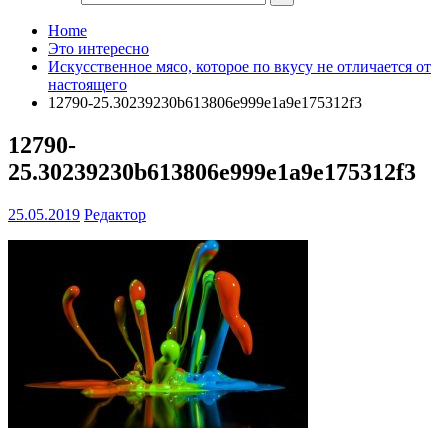
Home
Это интересно
Искусственное мясо, которое по вкусу не отличается от
настоящего
12790-25.30239230b613806e999e1a9e175312f3
12790-
25.30239230b613806e999e1a9e175312f3
25.05.2019
Редактор