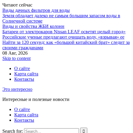
Читают сейчас
Виды дачных фильтров для воды
Земля обладает далеко не самым большим запасом воды в
Солнечной системе
Виды и свойства ЖБИ колонн
Батареи от электрокаров Nissan LEAF осветят целый город»
Российские ученые предлагают очищать воду, «взрывая» ее
Найти за 120 секунд: как «большой китайский брат» следит за
своими гражданами
08 Авг, 2026
Skip to content
О сайте
Карта сайта
Контакты
Это интересно
Интересные и полезные новости
О сайте
Карта сайта
Контакты
Search for: