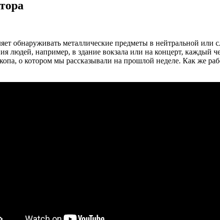
ктора
яет обнаруживать металлические предметы в нейтральной или с
ния людей, например, в здание вокзала или
на концерт, каждый ч
па, о котором мы рассказывали на прошлой неделе. Как же раб