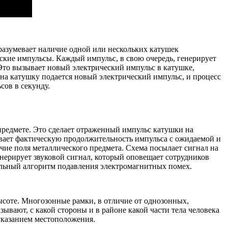
азумевает наличие одной или нескольких катушек
ские импульсы. Каждый импульс, в свою очередь, генерирует
 Это вызывает новый электрический импульс в катушке,
на катушку подается новый электрический импульс, и процесс
сов в секунду.
предмете. Это сделает отраженный импульс катушки на
ивает фактическую продолжительность импульса с ожидаемой и
чие поля металлического предмета. Схема посылает сигнал на
генерирует звуковой сигнал, который оповещает сотрудников
альный алгоритм подавления электромагнитных помех.
оте. Многозонные рамки, в отличие от однозонных,
ывают, с какой стороны и в районе какой части тела человека
 указанием местоположения.