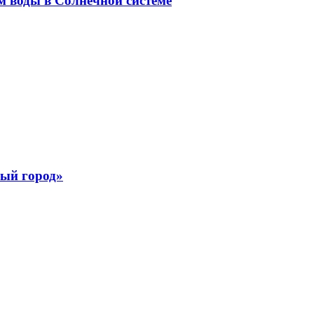
м воды в Солнечной системе
лый город»