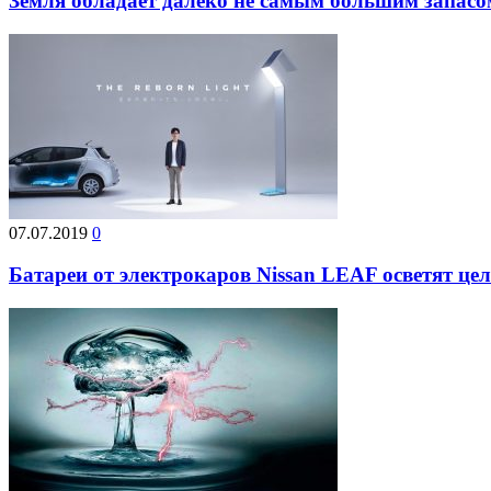
Земля обладает далеко не самым большим запасо
07.07.2019
0
Батареи от электрокаров Nissan LEAF осветят це