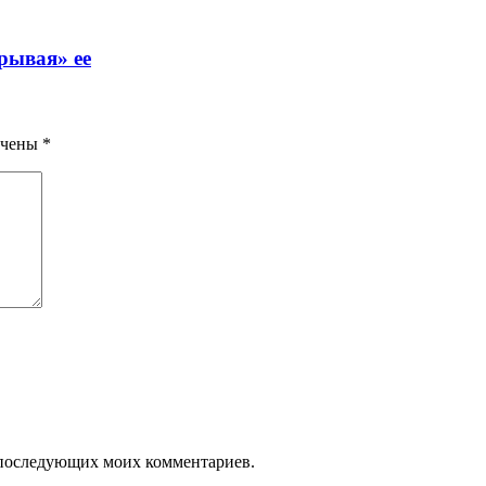
рывая» ее
ечены
*
ля последующих моих комментариев.