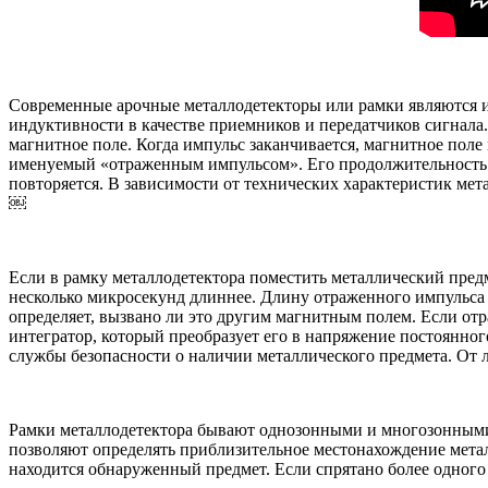
Современные арочные металлодетекторы или рамки являются и
индуктивности в качестве приемников и передатчиков сигнала
магнитное поле. Когда импульс заканчивается, магнитное поле
именуемый «отраженным импульсом». Его продолжительность оч
повторяется. В зависимости от технических характеристик мета
￼
Если в рамку металлодетектора поместить металлический пред
несколько микросекунд длиннее. Длину отраженного импульса 
определяет, вызвано ли это другим магнитным полем. Если отр
интегратор, который преобразует его в напряжение постоянног
службы безопасности о наличии металлического предмета. От
Рамки металлодетектора бывают однозонными и многозонными
позволяют определять приблизительное местонахождение металл
находится обнаруженный предмет. Если спрятано более одного