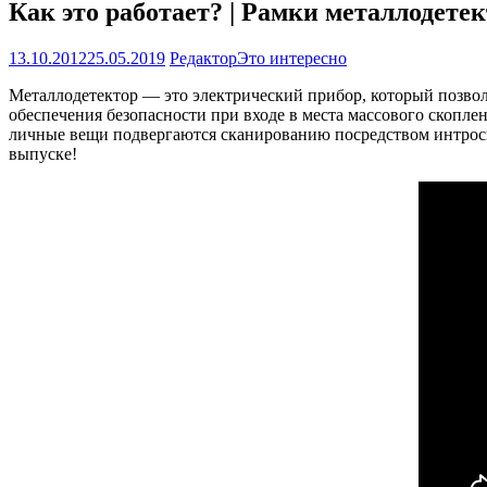
Как это работает? | Рамки металлодете
13.10.2012
25.05.2019
Редактор
Это интересно
Металлодетектор — это электрический прибор, который позвол
обеспечения безопасности при входе в места массового скопле
личные вещи подвергаются сканированию посредством интроско
выпуске!