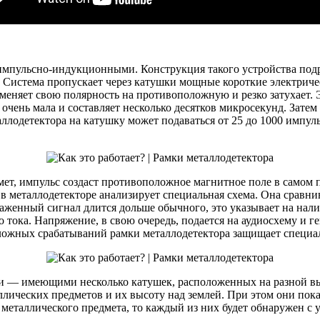
мпульсно-индукционными. Конструкция такого устройства подр
. Система пропускает через катушки мощные короткие электриче
 меняет свою полярность на противоположную и резко затухает.
ень мала и составляет несколько десятков микросекунд. Затем 
ллодетектора на катушку может подаваться от 25 до 1000 импуль
мет, импульс создаст противоположное магнитное поле в самом 
в металлодетекторе анализирует специальная схема. Она сравн
аженный сигнал длится дольше обычного, это указывает на нали
о тока. Напряжение, в свою очередь, подается на аудиосхему и 
 ложных срабатываний рамки металлодетектора защищает специ
 — имеющими несколько катушек, расположенных на разной выс
ических предметов и их высоту над землей. При этом они показ
 металлического предмета, то каждый из них будет обнаружен с