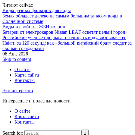
Читают сейчас
Виды дачных фильтров для воды
Земля обладает далеко не самым большим запасом воды в
Солнечной системе
Виды и свойства ЖБИ колонн
Батареи от электрокаров Nissan LEAF осветят целый город»
Российские ученые предлагают очищать воду, «взрывая» ее
Найти за 120 секунд: как «большой китайский брат» следит за
своими гражданами
06 Авг, 2026
Skip to content
О сайте
Карта сайта
Контакты
Это интересно
Интересные и полезные новости
О сайте
Карта сайта
Контакты
Search for: