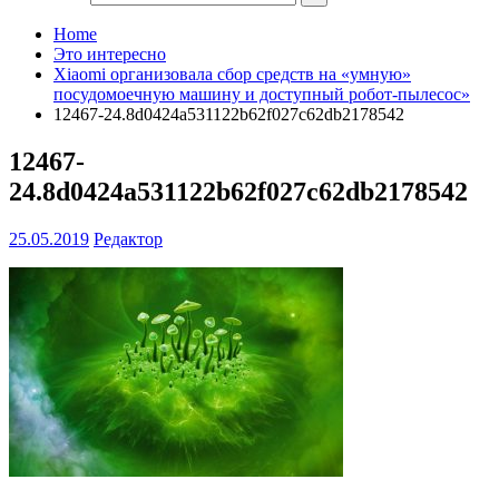
Home
Это интересно
Xiaomi организовала сбор средств на «умную»
посудомоечную машину и доступный робот-пылесос»
12467-24.8d0424a531122b62f027c62db2178542
12467-
24.8d0424a531122b62f027c62db2178542
25.05.2019
Редактор