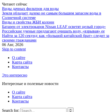
Читают сейчас
Виды дачных фильтров для воды
Земля обладает далеко не самым большим запасом воды в
Солнечной системе
Виды и свойства ЖБИ колонн
Батареи от электрокаров Nissan LEAF осветят целый город»
Российские ученые предлагают очищать воду, «взрывая» ее
Найти за 120 секунд: как «большой китайский брат» следит за
своими гражданами
06 Авг, 2026
Skip to content
О сайте
Карта сайта
Контакты
Это интересно
Интересные и полезные новости
О сайте
Карта сайта
Контакты
Search for: