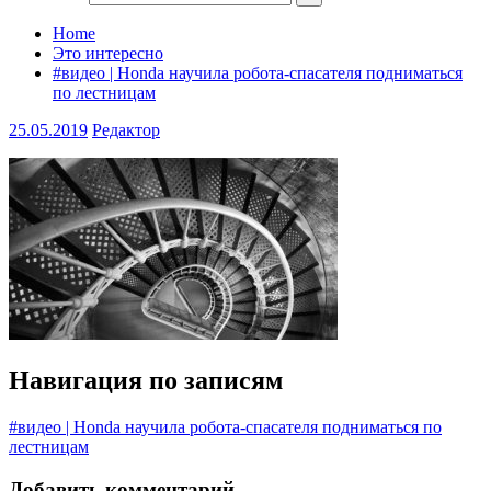
Home
Это интересно
#видео | Honda научила робота-спасателя подниматься
по лестницам
25.05.2019
Редактор
Навигация по записям
#видео | Honda научила робота-спасателя подниматься по
лестницам
Добавить комментарий