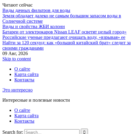
Читают сейчас
Виды дачных фильтров для воды
Земля обладает далеко не самым большим запасом воды в
Солнечной системе
Виды и свойства ЖБИ колонн
Батареи от электрокаров Nissan LEAF осветят целый город»
Российские ученые предлагают очищать воду, «взрывая» ее
Найти за 120 секунд: как «большой китайский брат» следит за
своими гражданами
09 Авг, 2026
Skip to content
О сайте
Карта сайта
Контакты
Это интересно
Интересные и полезные новости
О сайте
Карта сайта
Контакты
Search for: