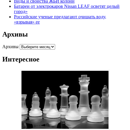
Виды и свойства ЖБИ колонн
Батареи от электрокаров Nissan LEAF осветят целый
город»
Российские ученые предлагают очищать воду,
«взрывая» ее
Архивы
Архивы
Интересное