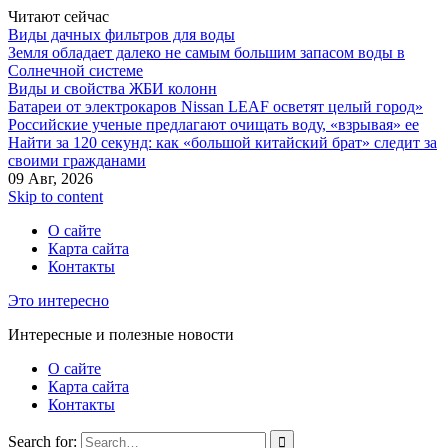
Читают сейчас
Виды дачных фильтров для воды
Земля обладает далеко не самым большим запасом воды в
Солнечной системе
Виды и свойства ЖБИ колонн
Батареи от электрокаров Nissan LEAF осветят целый город»
Российские ученые предлагают очищать воду, «взрывая» ее
Найти за 120 секунд: как «большой китайский брат» следит за
своими гражданами
09 Авг, 2026
Skip to content
О сайте
Карта сайта
Контакты
Это интересно
Интересные и полезные новости
О сайте
Карта сайта
Контакты
Search for: