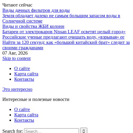
Читают сейчас
Виды дачных фильтров для воды
Земля обладает далеко не самым большим запасом воды в
Солнечной системе
Виды и свойства ЖБИ колонн
Батареи от электрокаров Nissan LEAF осветят целый город»
Российские ученые предлагают очищать воду, «взрывая» ее
Найти за 120 секунд: как «большой китайский брат» следит за
своими гражданами
07 Авг, 2026
Skip to content
О сайте
Карта сайта
Контакты
Это интересно
Интересные и полезные новости
О сайте
Карта сайта
Контакты
Search for: