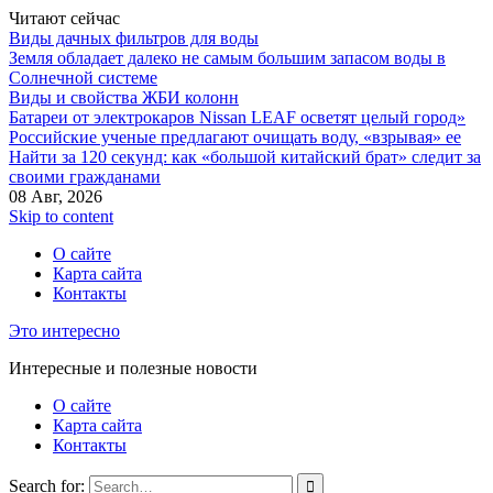
Читают сейчас
Виды дачных фильтров для воды
Земля обладает далеко не самым большим запасом воды в
Солнечной системе
Виды и свойства ЖБИ колонн
Батареи от электрокаров Nissan LEAF осветят целый город»
Российские ученые предлагают очищать воду, «взрывая» ее
Найти за 120 секунд: как «большой китайский брат» следит за
своими гражданами
08 Авг, 2026
Skip to content
О сайте
Карта сайта
Контакты
Это интересно
Интересные и полезные новости
О сайте
Карта сайта
Контакты
Search for: