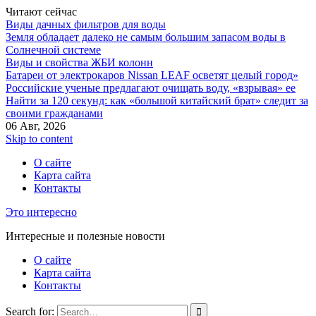
Читают сейчас
Виды дачных фильтров для воды
Земля обладает далеко не самым большим запасом воды в
Солнечной системе
Виды и свойства ЖБИ колонн
Батареи от электрокаров Nissan LEAF осветят целый город»
Российские ученые предлагают очищать воду, «взрывая» ее
Найти за 120 секунд: как «большой китайский брат» следит за
своими гражданами
06 Авг, 2026
Skip to content
О сайте
Карта сайта
Контакты
Это интересно
Интересные и полезные новости
О сайте
Карта сайта
Контакты
Search for: