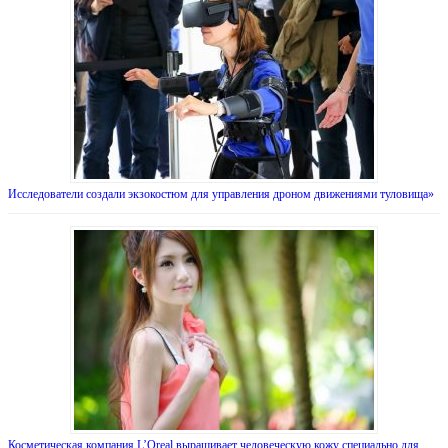
Исследователи создали экзокостюм для управления дроном движениями туловища»
Косметическая компания L’Oreal выращивает человеческую кожу специально для