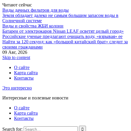
Читают сейчас
Виды дачных фильтров для воды
Земля обладает далеко не самым большим запасом воды в
Солнечной системе
Виды и свойства ЖБИ колонн
Батареи от электрокаров Nissan LEAF осветят целый город»
Российские ученые предлагают очищать воду, «взрывая» ее
Найти за 120 секунд: как «большой китайский брат» следит за
своими гражданами
09 Авг, 2026
Skip to content
О сайте
Карта сайта
Контакты
Это интересно
Интересные и полезные новости
О сайте
Карта сайта
Контакты
Search for: