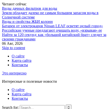
Читают сейчас
Виды дачных фильтров для воды
Земля обладает далеко не самым большим запасом воды в
Солнечной системе
Виды и свойства ЖБИ колонн
Батареи от электрокаров Nissan LEAF осветят целый город»
Российские ученые предлагают очищать воду, «взрывая» ее
Найти за 120 секунд: как «большой китайский брат» следит за
своими гражданами
06 Авг, 2026
Skip to content
О сайте
Карта сайта
Контакты
Это интересно
Интересные и полезные новости
О сайте
Карта сайта
Контакты
Search for: