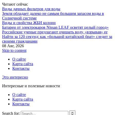
Читают сейчас
Виды дачных фильтров для воды
Земля обладает далеко не самым большим запасом воды в
Солнечной системе
Виды и свойства ЖБИ колонн
Батареи от электрокаров Nissan LEAF осветят целый город»
Российские ученые предлагают очищать воду, «взрывая» ее
Найти за 120 секунд: как «большой китайский брат» следит за
своими гражданами
08 Авг, 2026
Skip to content
О сайте
Карта сайта
Контакты
Это интересно
Интересные и полезные новости
О сайте
Карта сайта
Контакты
Search for: