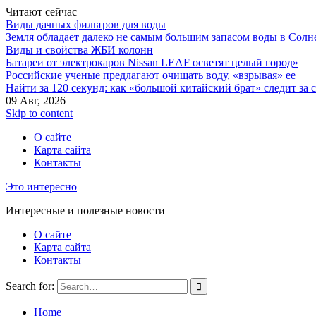
Читают сейчас
Виды дачных фильтров для воды
Земля обладает далеко не самым большим запасом воды в Солн
Виды и свойства ЖБИ колонн
Батареи от электрокаров Nissan LEAF осветят целый город»
Российские ученые предлагают очищать воду, «взрывая» ее
Найти за 120 секунд: как «большой китайский брат» следит за
09 Авг, 2026
Skip to content
О сайте
Карта сайта
Контакты
Это интересно
Интересные и полезные новости
О сайте
Карта сайта
Контакты
Search for:
Home