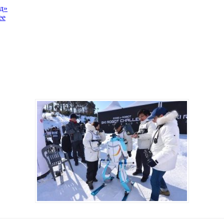
од»
ее