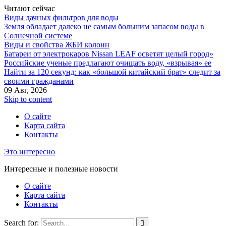
Читают сейчас
Виды дачных фильтров для воды
Земля обладает далеко не самым большим запасом воды в
Солнечной системе
Виды и свойства ЖБИ колонн
Батареи от электрокаров Nissan LEAF осветят целый город»
Российские ученые предлагают очищать воду, «взрывая» ее
Найти за 120 секунд: как «большой китайский брат» следит за
своими гражданами
09 Авг, 2026
Skip to content
О сайте
Карта сайта
Контакты
Это интересно
Интересные и полезные новости
О сайте
Карта сайта
Контакты
Search for: