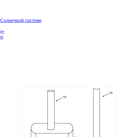
в Солнечной системе
од»
ее