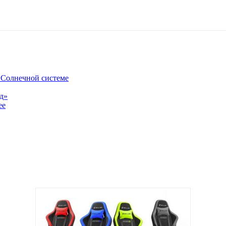
в Солнечной системе
од»
ее