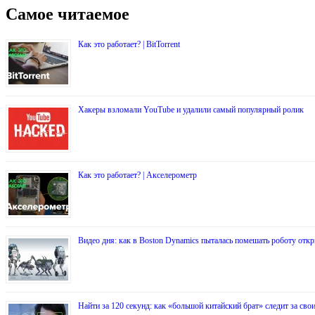
Самое читаемое
Как это работает? | BitTorrent
Хакеры взломали YouTube и удалили самый популярный ролик
Как это работает? | Акселерометр
Видео дня: как в Boston Dynamics пыталась помешать роботу откр
Найти за 120 секунд: как «большой китайский брат» следит за св