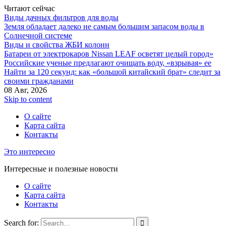
Читают сейчас
Виды дачных фильтров для воды
Земля обладает далеко не самым большим запасом воды в
Солнечной системе
Виды и свойства ЖБИ колонн
Батареи от электрокаров Nissan LEAF осветят целый город»
Российские ученые предлагают очищать воду, «взрывая» ее
Найти за 120 секунд: как «большой китайский брат» следит за
своими гражданами
08 Авг, 2026
Skip to content
О сайте
Карта сайта
Контакты
Это интересно
Интересные и полезные новости
О сайте
Карта сайта
Контакты
Search for: