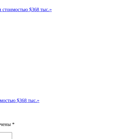
и стоимостью $368 тыс.»
мостью $368 тыс.»
ечены
*