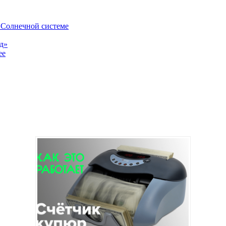
в Солнечной системе
од»
ее