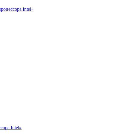
роцессора Intel»
ора Intel»