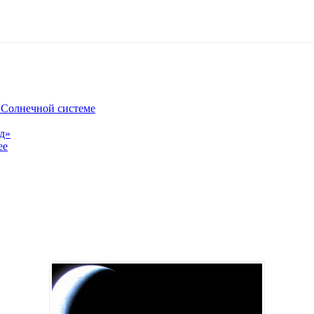
в Солнечной системе
од»
ее