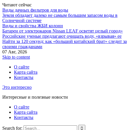
Читают сейчас
Виды дачных фильтров для воды
Земля обладает далеко не самым большим запасом воды в
Солнечной системе
Виды и свойства ЖБИ колонн
Батареи от электрокаров Nissan LEAF осветят целый город»
Российские ученые предлагают очищать воду, «взрывая» ее
Найти за 120 секунд: как «большой китайский брат» следит за
своими гражданами
07 Авг, 2026
Skip to content
О сайте
Карта сайта
Контакты
Это интересно
Интересные и полезные новости
О сайте
Карта сайта
Контакты
Search for: