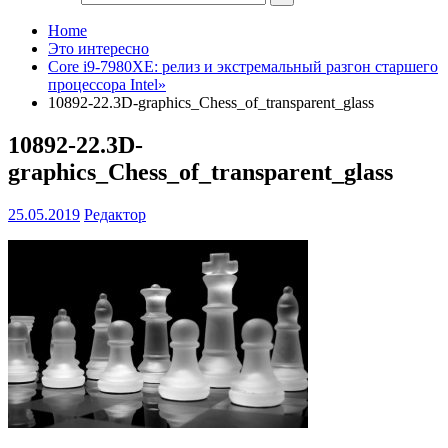
Home
Это интересно
Core i9-7980XE: релиз и экстремальный разгон старшего
процессора Intel»
10892-22.3D-graphics_Chess_of_transparent_glass
10892-22.3D-
graphics_Chess_of_transparent_glass
25.05.2019
Редактор