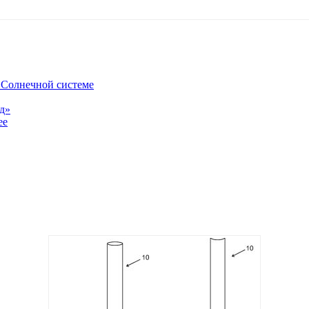
в Солнечной системе
од»
ее