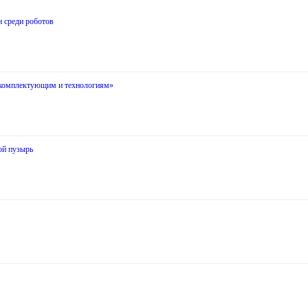
н среди роботов
 комплектующим и технологиям»
ой пузырь