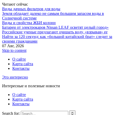
Читают сейчас
Виды дачных фильтров для воды
Земля обладает далеко не самым большим запасом воды в
Солнечной системе
Виды и свойства ЖБИ колонн
Батареи от электрокаров Nissan LEAF осветят целый город»
Российские ученые предлагают очищать воду, «взрывая» ее
Найти за 120 секунд: как «большой китайский брат» следит за
своими гражданами
07 Авг, 2026
Skip to content
О сайте
Карта сайта
Контакты
Это интересно
Интересные и полезные новости
О сайте
Карта сайта
Контакты
Search for: