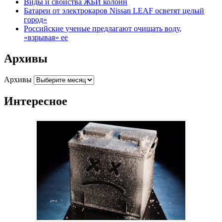
Виды и свойства ЖБИ колонн
Батареи от электрокаров Nissan LEAF осветят целый
город»
Российские ученые предлагают очищать воду,
«взрывая» ее
Архивы
Архивы
Интересное