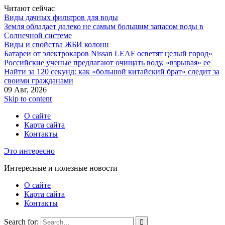
Читают сейчас
Виды дачных фильтров для воды
Земля обладает далеко не самым большим запасом воды в
Солнечной системе
Виды и свойства ЖБИ колонн
Батареи от электрокаров Nissan LEAF осветят целый город»
Российские ученые предлагают очищать воду, «взрывая» ее
Найти за 120 секунд: как «большой китайский брат» следит за
своими гражданами
09 Авг, 2026
Skip to content
О сайте
Карта сайта
Контакты
Это интересно
Интересные и полезные новости
О сайте
Карта сайта
Контакты
Search for: