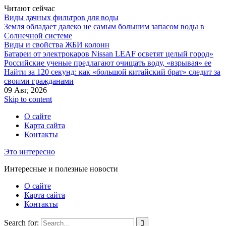
Читают сейчас
Виды дачных фильтров для воды
Земля обладает далеко не самым большим запасом воды в
Солнечной системе
Виды и свойства ЖБИ колонн
Батареи от электрокаров Nissan LEAF осветят целый город»
Российские ученые предлагают очищать воду, «взрывая» ее
Найти за 120 секунд: как «большой китайский брат» следит за
своими гражданами
09 Авг, 2026
Skip to content
О сайте
Карта сайта
Контакты
Это интересно
Интересные и полезные новости
О сайте
Карта сайта
Контакты
Search for: