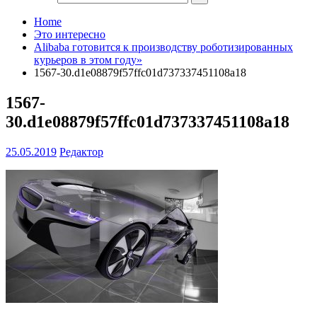
Home
Это интересно
Alibaba готовится к производству роботизированных
курьеров в этом году»
1567-30.d1e08879f57ffc01d737337451108a18
1567-
30.d1e08879f57ffc01d737337451108a18
25.05.2019
Редактор